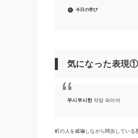
今日の学び
気になった表現①
무시무시한
악당 파이야
町の人を威嚇しながら闊歩している