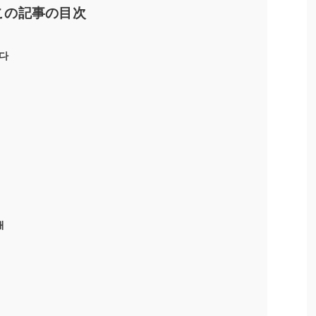
この記事の目次
다
래