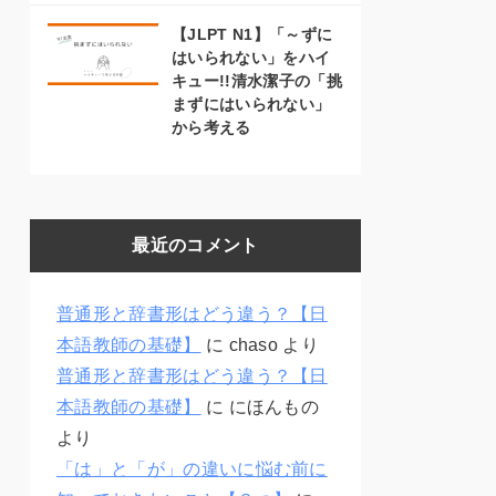
【JLPT N1】「～ずに
はいられない」をハイ
キュー!!清水潔子の「挑
まずにはいられない」
から考える
最近のコメント
普通形と辞書形はどう違う？【日
本語教師の基礎】
に
chaso
より
普通形と辞書形はどう違う？【日
本語教師の基礎】
に
にほんもの
より
「は」と「が」の違いに悩む前に