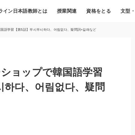
ライン日本語教師とは
授業関連
資格をとる
文型
国語学習【第5話】무시무시하다、어림없다、疑問詞+길래など
ーショップで韓国語学習
시하다、어림없다、疑問