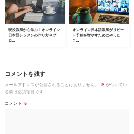
現役教師から学ぶ！オンライン
オンライン日本語教師がリピー
日本語レッスンの作り方⇒ブ
ト予約を増やすためにやった
ロ...
こ...
コメントを残す
メールアドレスが公開されることはありません。
※
が付いてい
る欄は必須項目です
コメント
※