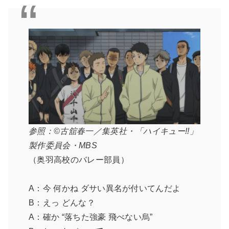
参照：©古舘春一／集英社・「ハイキュー!!」
製作委員会・MBS
（奥羽高校のバレー部員）
A：今 何かね ダサい異名が付いてんだよ
B：えっ どんな？
A：確か “落ちた強豪 飛べない烏”