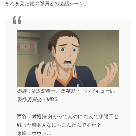
それを見た他の部員との会話シーン。
参照：©古舘春一／集英社・「ハイキュー!!」
製作委員会・MBS
西谷：対処法 分かってんのに なんで伊達工と
戦った時あんなにへこんだんですか？
東峰：ウウッ…