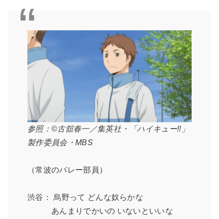
参照：©古舘春一／集英社・「ハイキュー!!」
製作委員会・MBS
（常波のバレー部員）
渋谷： 烏野って どんな奴らかな
あんまりでかいの いないといいな