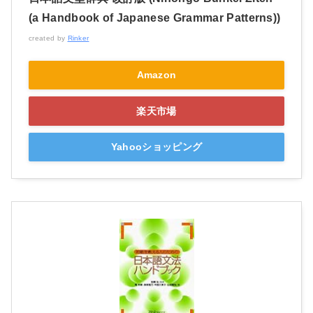
(a Handbook of Japanese Grammar Patterns))
created by
Rinker
Amazon
楽天市場
Yahooショッピング