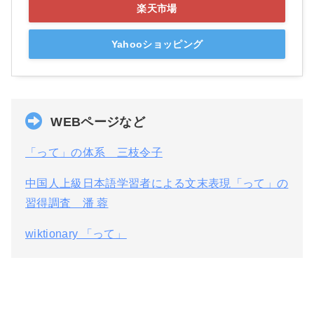
楽天市場
Yahooショッピング
WEBページなど
「って」の体系 三枝令子
中国人上級日本語学習者による文末表現「って」の
習得調査 潘 蓉
wiktionary 「って」