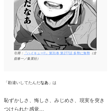
引用：
『ハイキュー!!』第31巻 第277話 多勢に無勢
（古
舘春一／集英社）
「勘違いしてたんだ
なあ
」は
恥ずかしさ、悔しさ、みじめさ、現実を突き
つけられた感覚…