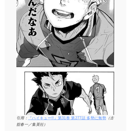
引用：
『ハイキュー!!』第31巻 第277話 多勢に無勢
（古
舘春一／集英社）