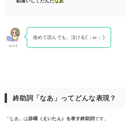
勘違いしてたんだ
なあ
改めて読んでも、泣ける(´；ω；`)
ちゃそ
終助詞「なあ」ってどんな表現？
「なあ」は
詠嘆（えいたん）を表す終助詞
です。