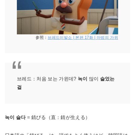
参照：
브레드이발소 | 본편 17화 | 마법의 가위
브레드：처음 보는 가윈데?
녹이
많이
슬었는
걸
녹이 슬다
= 錆びる（直：錆が生える）