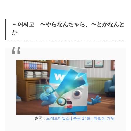
～어쩌고 〜やらなんちゃら、〜とかなんと
か
参照：
브레드이발소 | 본편 17화 | 마법의 가위