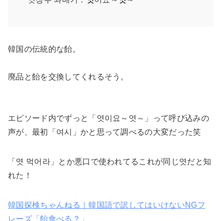
韓国の伝統的な飴。
廃品と飴を交換してくれるそう。
エピソード内でずっと「엿이요～엿～」って呼び込みの
声が、最初「여시」かと思って調べるの大変だった笑
「엿 먹어라」とか悪口で使われてるこれが同じ엿だと知
れた！
韓国探検ちゃんねる｜韓国語で訳してはいけないNGフ
レーズ「飴食べる？」