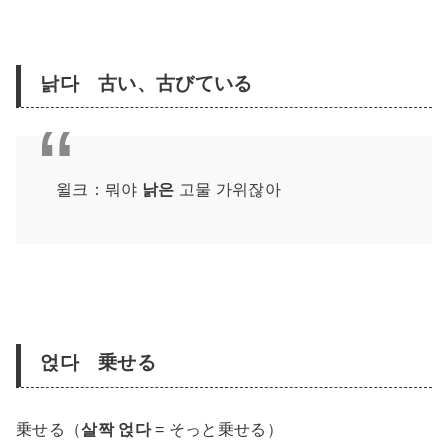
낡다 古い、古びている
윌크：뭐야
낡은
고물 가위잖아
얹다 乗せる
乗せる（
살짝 얹다
= そっと乗せる）