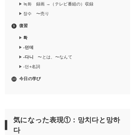
녹화 録画 →（テレビ番組の）収録
장수 〜売り
復習
확
-던데
-다니
〜とは、〜なんて
-던+名詞
今日の学び
気になった表現①：망치다と망하
다