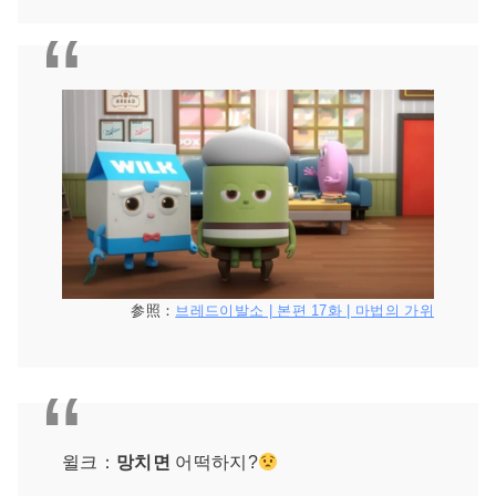
参照：
브레드이발소 | 본편 17화 | 마법의 가위
윌크：
망치면
어떡하지?