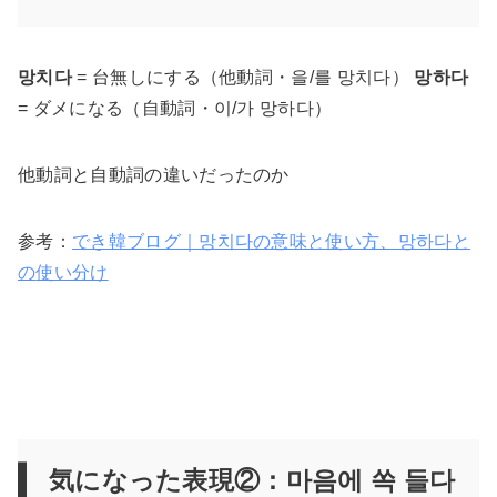
망치다
= 台無しにする（他動詞・을/를 망치다）
망하다
= ダメになる（自動詞・이/가 망하다）
他動詞と自動詞の違いだったのか
参考：
でき韓ブログ｜망치다の意味と使い方、망하다と
の
使い分け
気になった表現②：마음에 쏙 들다