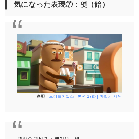
気になった表現⑦：엿（飴）
参照：
브레드이발소 | 본편 17화 | 마법의 가위
엿장수 꽈배기：
엿
이요～
엿
～