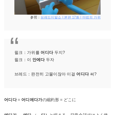
参照：
브레드이발소 | 본편 17화 | 마법의 가위
윌크：가위를
어디다
두지?
윌크：이
안에다
두자
브레드：완전히 고물이잖아 이걸
어디다
써?
어디다
=
어디에다가
の縮約形 = どこに