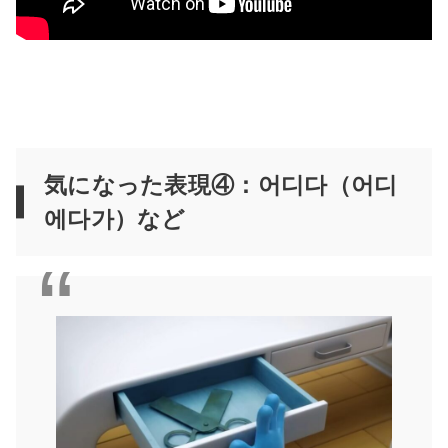
気になった表現④：어디다（어디
에다가）など