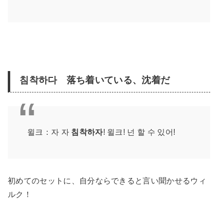
침착하다 落ち着いている、沈着だ
윌크：자 자
침착하자
! 윌크! 넌 할 수 있어!
初めてのセットに、自分ならできると言い聞かせるウィ
ルク！