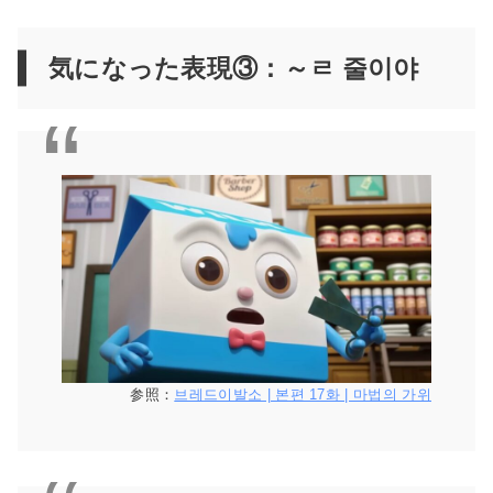
気になった表現③：～ㄹ 줄이야
参照：
브레드이발소 | 본편 17화 | 마법의 가위