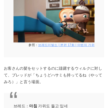
参照：
브레드이발소 | 본편 17화 | 마법의 가위
お客さんの髪をセットするのに躊躇するウィルクに対し
て、ブレッドが「ちょうどハサミも持ってるね（やって
みろ）」と言う場面。
브레드：
마침
가위도 들고 있네