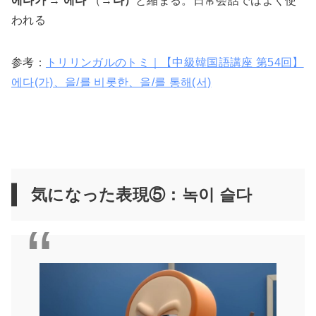
에다가 → 에다
（→
다）
と縮まる。日常会話ではよく使
われる
参考：
トリリンガルのトミ｜【中級韓国語講座 第54回】
에다(가)、을/를 비롯한、을/를 통해(서)
気になった表現⑤：녹이 슬다