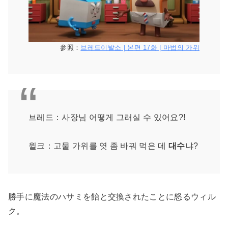
参照：
브레드이발소 | 본편 17화 | 마법의 가위
브레드：사장님 어떻게 그러실 수 있어요?!
윌크：고물 가위를 엿 좀 바꿔 먹은 데
대수
냐?
勝手に魔法のハサミを飴と交換されたことに怒るウィル
ク。