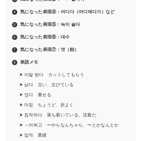
気になった表現④：어디다（어디에다가）など
気になった表現⑤：녹이 슬다
気になった表現⑥：대수
気になった表現⑦：엿（飴）
単語メモ
이발 받다 カットしてもらう
낡다 古い、古びている
얹다 乗せる
마침 ちょうど、折よく
침착하다 落ち着いている、沈着だ
～어쩌고 〜やらなんちゃら、〜とかなんとか
업적 業績