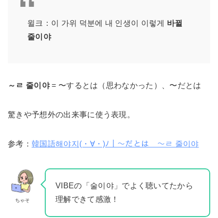
윌크：이 가위 덕분에 내 인생이 이렇게
바뀔
줄이야
～ㄹ 줄이야
= 〜するとは（思わなかった）、〜だとは
驚きや予想外の出来事に使う表現。
参考：
韓国語해야지(・∀・)ﾉ｜～だとは ～ㄹ 줄이야
VIBEの「술이야」でよく聴いてたから
理解できて感激！
ちゃそ