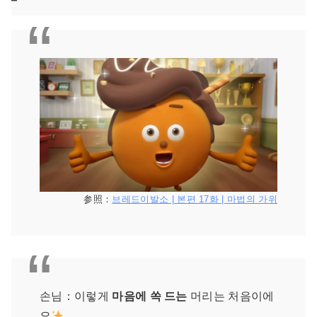
参照：
브레드이발소 | 본편 17화 | 마법의 가위
손님：이렇게
마음에 쏙 드는
머리는 처음이에
요