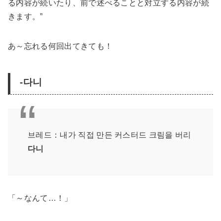
る内容が続いたり、前で述べることと対立する内容が続
きます。”
あ～忘れる何回出てきても！
-다니
브레드：내가 직접 만든 커스터드 크림을 버리
다니
「～なんて…！」