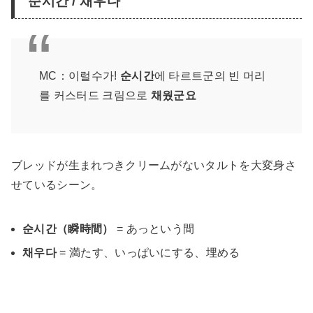
순시간 / 채우다
MC：이럴수가!
순시간
에 타르트군의 빈 머리
를 커스터드 크림으로
채웠군요
ブレッドが生まれつきクリームがないタルトを大変身さ
せているシーン。
순시간（瞬時間）
= あっという間
채우다
= 満たす、いっぱいにする、埋める