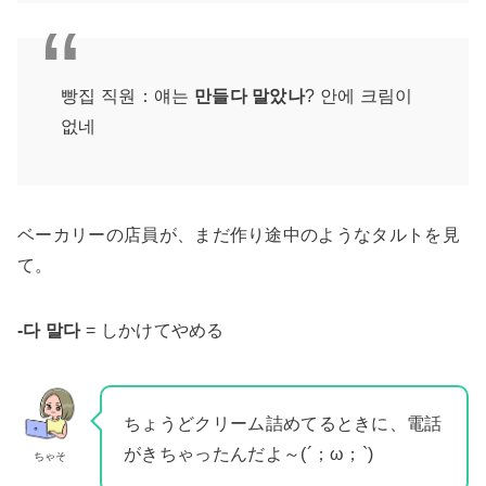
빵집 직원：얘는
만들다 말았나
? 안에 크림이
없네
ベーカリーの店員が、まだ作り途中のようなタルトを見
て。
-다 말다
= しかけてやめる
ちょうどクリーム詰めてるときに、電話
がきちゃったんだよ～(´；ω；`)
ちゃそ