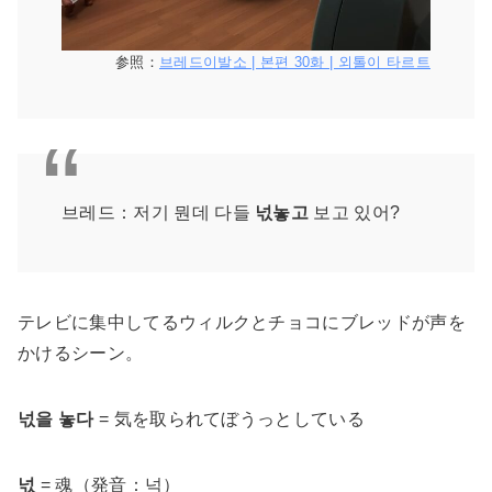
参照：
브레드이발소 | 본편 30화 | 외톨이 타르트
브레드：저기 뭔데 다들
넋놓고
보고 있어?
テレビに集中してるウィルクとチョコにブレッドが声を
かけるシーン。
넋을 놓다
= 気を取られてぼうっとしている
넋
= 魂（発音：넉）