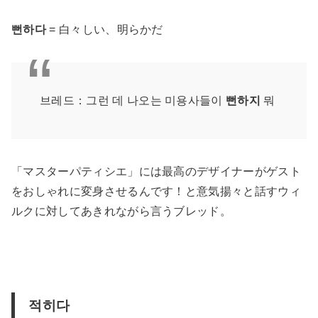
뻔하다
= 白々しい、明らかだ
브레드：그런 데 나오는 미용사들이
뻔하지
뭐
「マスターパティシエ」には最高のデザイナーがゲスト
をおしゃれに変身させるんです！と意気揚々と話すウィ
ルクに対してあきれながら言うブレッド。
적히다