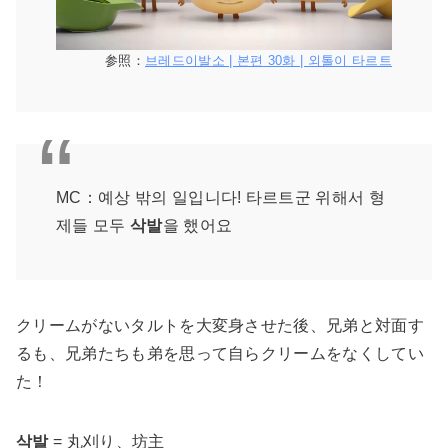
参照：
브레드이발소 | 본편 30화 | 외톨이 타르트
MC：예상 밖의 일입니다! 타르트군 위해서 형
제들 모두
삭발
을 했어요
クリームがないタルトを大変身させた後、兄弟と対面す
るも、兄弟たちも弟を思って自らクリームをなくしてい
た！
삭발
= 丸刈り、坊主