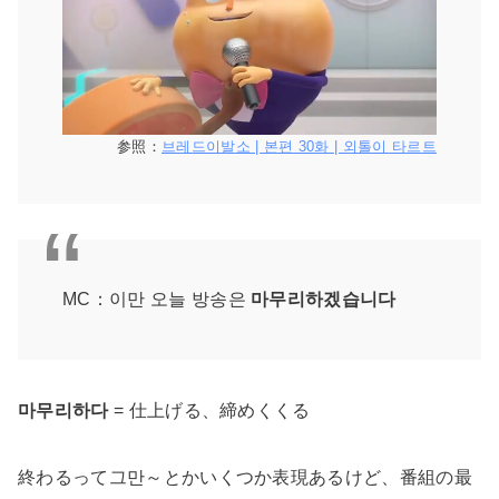
参照：
브레드이발소 | 본편 30화 | 외톨이 타르트
MC：이만 오늘 방송은
마무리하겠습니다
마무리하다
= 仕上げる、締めくくる
終わるって그만～とかいくつか表現あるけど、番組の最