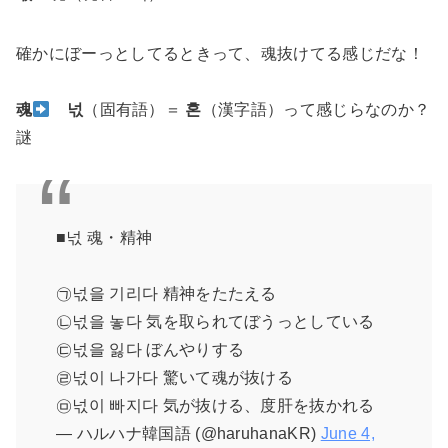
確かにぼーっとしてるときって、魂抜けてる感じだな！
魂
넋
（固有語）＝
혼
（漢字語）って感じらなのか？
謎
■넋 魂・精神
㉠넋을 기리다 精神をたたえる
㉡넋을 놓다 気を取られてぼうっとしている
㉢넋을 잃다 ぼんやりする
㉣넋이 나가다 驚いて魂が抜ける
㉤넋이 빠지다 気が抜ける、度肝を抜かれる
— ハルハナ韓国語 (@haruhanaKR)
June 4,