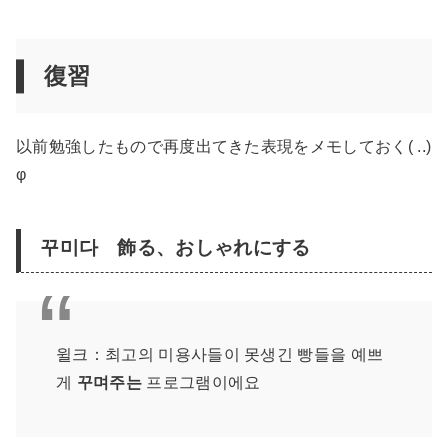
復習
以前勉強したもので再度出てきた表現をメモしておく( ..)
φ
꾸미다 飾る、おしゃれにする
윌크：최고의 미용사들이 못생긴 빵들을 예쁘
게
꾸며주는
프로그램이에요