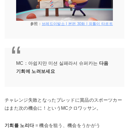
参照：
브레드이발소 | 본편 30화 | 외톨이 타르트
MC：아쉽지만 미션 실패라서 슈퍼카는
다음
기회에 노려보세요
チャレンジ失敗となったブレッドに賞品のスポーツカー
はまた次の機会に！というMCクロワッサン。
기회를 노리다
= 機会を狙う、機会をうかがう