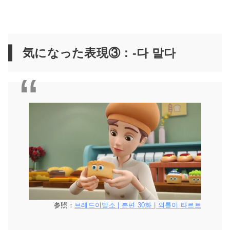
気になった表現③：-다 말다
参照：
브레드이발소 | 본편 30화 | 외톨이 타르트