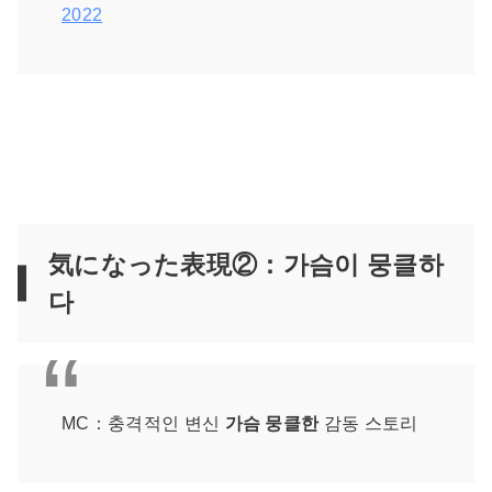
2022
気になった表現②：가슴이 뭉클하
다
MC：충격적인 변신
가슴 뭉클한
감동 스토리