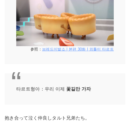
参照：
브레드이발소 | 본편 30화 | 외톨이 타르트
타르트형아：우리 이제
꽃길만 가자
抱き合って泣く仲良しタルト兄弟たち。