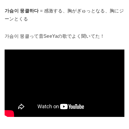
가슴이 뭉클하다
= 感激する、胸がぎゅっとなる、胸にジ
ーンとくる
가슴이 뭉클って昔SeeYaの歌でよく聞いてた！