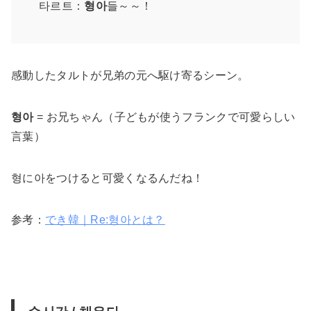
타르트：
형아
들～～！
感動したタルトが兄弟の元へ駆け寄るシーン。
형아
= お兄ちゃん（子どもが使うフランクで可愛らしい
言葉）
형に아をつけると可愛くなるんだね！
参考：
でき韓｜Re:형아とは？