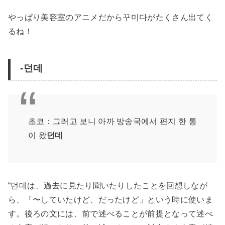
やっぱり美容室のアニメだから꾸미다がたくさん出てく
るね！
-던데
초코：그러고 보니 아까 방송국에서 편지 한 통
이 왔
던데
“던데は、過去に見たり聞いたりしたことを回想しなが
ら、「〜していたけど、だったけど」という時に使いま
す。後ろの文には、前で述べることが前提となって述べ