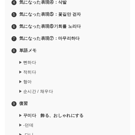
気になった表現④：삭발
気になった表現⑤：꽃길만 걷자
気になった表現⑥기회를 노리다
気になった表現⑦：마무리하다
単語メモ
뻔하다
적히다
형아
순시간 / 채우다
復習
꾸미다 飾る、おしゃれにする
-던데
-다니