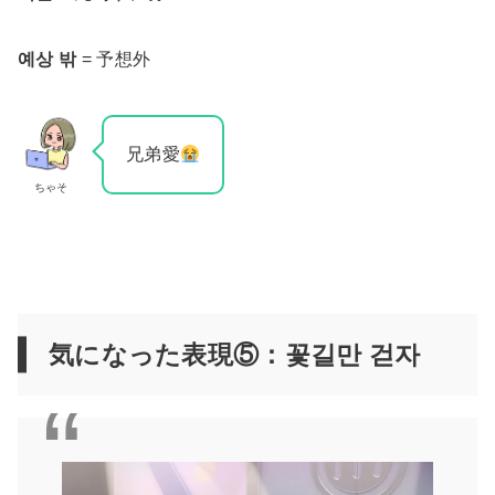
예상 밖
= 予想外
兄弟愛
ちゃそ
気になった表現⑤：꽃길만 걷자