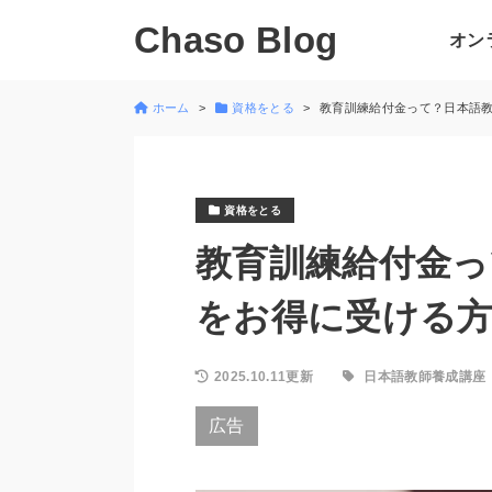
Chaso Blog
オン
ホーム
資格をとる
教育訓練給付金って？日本語
資格をとる
教育訓練給付金っ
をお得に受ける
2025.10.11更新
日本語教師養成講座
広告