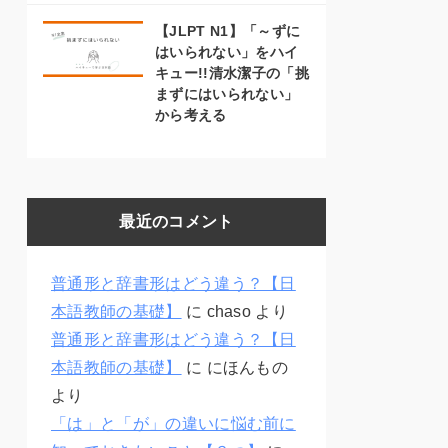
【JLPT N1】「～ずに
はいられない」をハイ
キュー!!清水潔子の「挑
まずにはいられない」
から考える
最近のコメント
普通形と辞書形はどう違う？【日
本語教師の基礎】
に
chaso
より
普通形と辞書形はどう違う？【日
本語教師の基礎】
に
にほんもの
より
「は」と「が」の違いに悩む前に