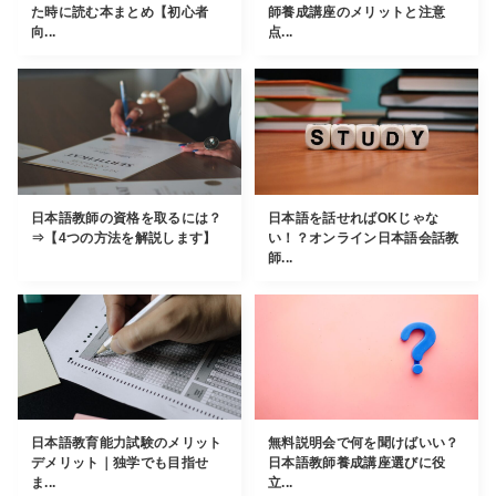
た時に読む本まとめ【初心者
師養成講座のメリットと注意
向...
点...
日本語教師の資格を取るには？
日本語を話せればOKじゃな
⇒【4つの方法を解説します】
い！？オンライン日本語会話教
師...
日本語教育能力試験のメリット
無料説明会で何を聞けばいい？
デメリット｜独学でも目指せ
日本語教師養成講座選びに役
ま...
立...