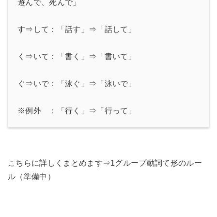
遊んで、死んで」
す⇒して：「話す」⇒「話して」
く⇒いて：「書く」⇒「書いて」
ぐ⇒いで：「泳ぐ」⇒「泳いで」
※例外 ：「行く」⇒「行って」
こちらに詳しくまとめます⇒1グループ動詞て形のルー
ル（準備中）