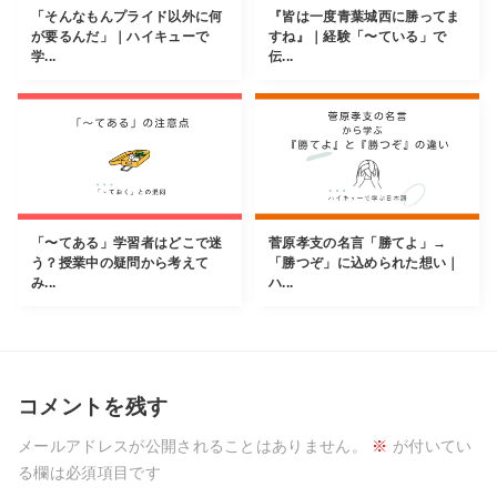
「そんなもんプライド以外に何
『皆は一度青葉城西に勝ってま
が要るんだ」｜ハイキューで
すね』｜経験「〜ている」で
学...
伝...
「〜てある」学習者はどこで迷
菅原孝支の名言「勝てよ」→
う？授業中の疑問から考えて
「勝つぞ」に込められた想い｜
み...
ハ...
コメントを残す
メールアドレスが公開されることはありません。
※
が付いてい
る欄は必須項目です