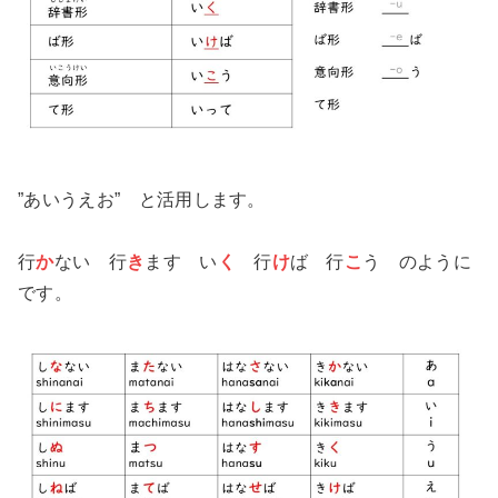
”あいうえお” と活用します。
行
か
ない 行
き
ます い
く
行
け
ば 行
こ
う のように
です。