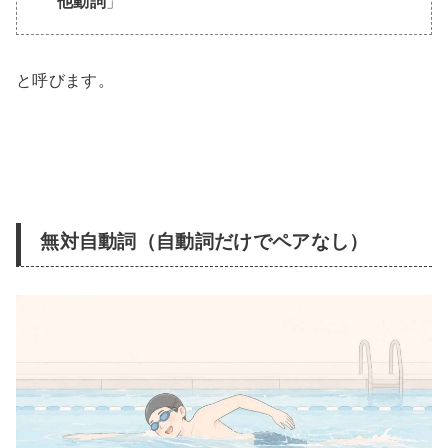
他動詞
」
と呼びます。
無対自動詞（自動詞だけでペアなし）