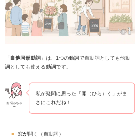
「
自他同形動詞
」は、1つの動詞で自動詞としても他動
詞としても使える動詞です。
私が疑問に思った「開（ひら）く」がま
さにこれだね！
お悩みちゃ
ん
窓
が
開く（自動詞）