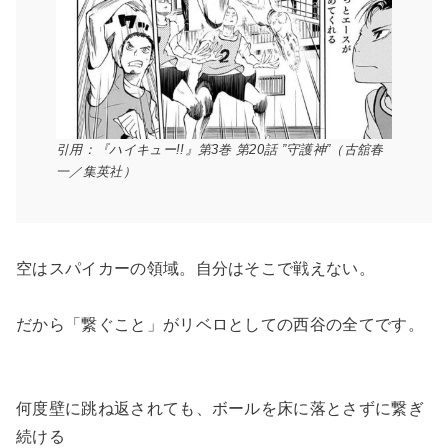
引用：『ハイキュー!!』第3巻 第20話 ”守護神”（古舘春
一／集英社）
空はスパイカーの領域。自分はそこで戦えない。
だから「繋ぐこと」がリベロとしての西谷の全てです。
何度壁に跳ね返されても、ボールを床に落とさずに繋ぎ
続ける