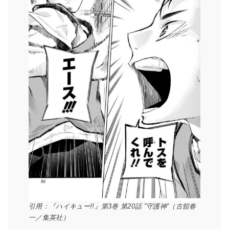
引用：『ハイキュー!!』第3巻 第20話 ”守護神”（古舘春
一／集英社）