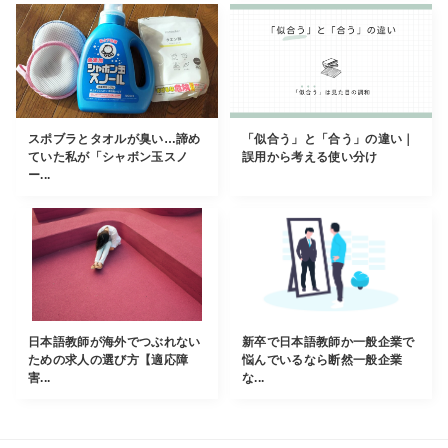
スポブラとタオルが臭い…諦め
「似合う」と「合う」の違い｜
ていた私が「シャボン玉スノ
誤用から考える使い分け
ー...
日本語教師が海外でつぶれない
新卒で日本語教師か一般企業で
ための求人の選び方【適応障
悩んでいるなら断然一般企業
害...
な...