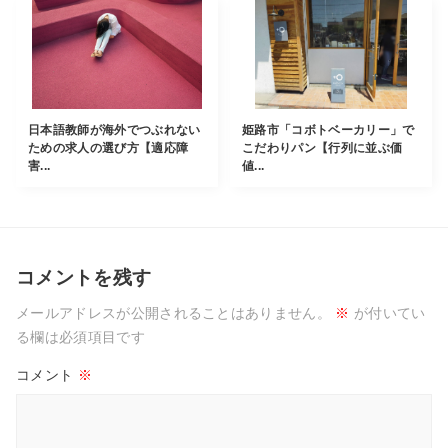
日本語教師が海外でつぶれない
姫路市「コボトベーカリー」で
ための求人の選び方【適応障
こだわりパン【行列に並ぶ価
害...
値...
コメントを残す
メールアドレスが公開されることはありません。
※
が付いてい
る欄は必須項目です
コメント
※