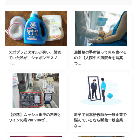
スポブラとタオルが臭い…諦め
扁桃腺の手術後って何を食べる
ていた私が「シャボン玉スノ
の？【入院中の病院食を写真
ー...
つ...
【姫路】ムッシュ田中の料理と
新卒で日本語教師か一般企業で
ワインの店Vin Vin/ヴ...
悩んでいるなら断然一般企業
な...