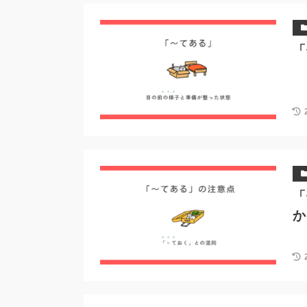
「
「
か