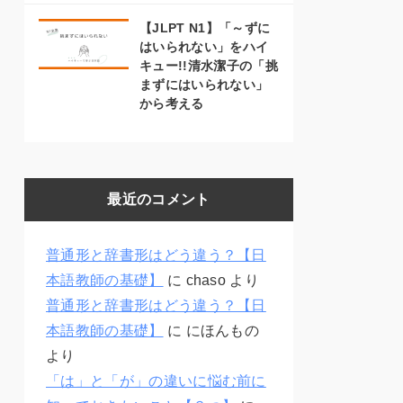
【JLPT N1】「～ずに
はいられない」をハイ
キュー!!清水潔子の「挑
まずにはいられない」
から考える
最近のコメント
普通形と辞書形はどう違う？【日
本語教師の基礎】
に
chaso
より
普通形と辞書形はどう違う？【日
本語教師の基礎】
に
にほんもの
より
「は」と「が」の違いに悩む前に