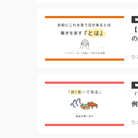
【
の
「
例