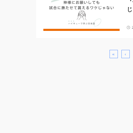
『
じ
«
‹