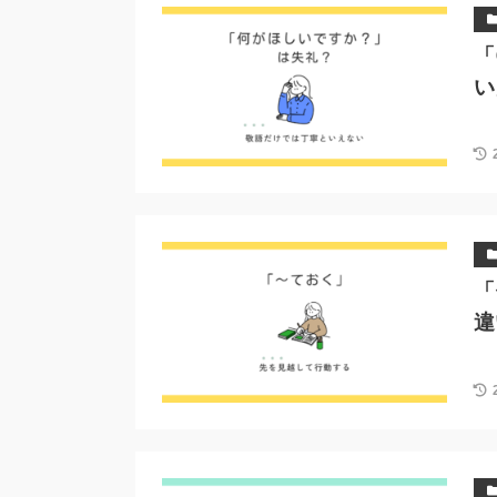
「
い
「
違