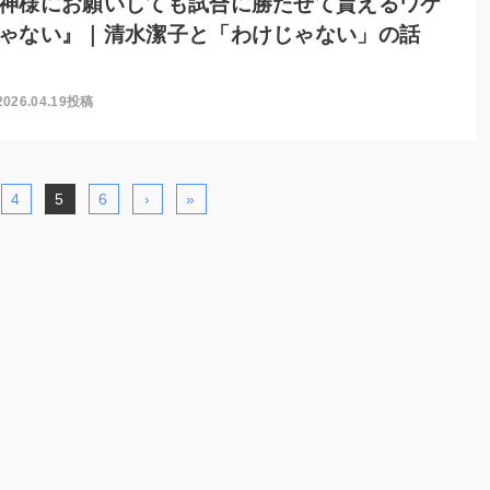
神様にお願いしても試合に勝たせて貰えるワケ
ゃない』｜清水潔子と「わけじゃない」の話
2026.04.19投稿
4
5
6
›
»