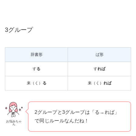
3グループ
辞書形
ば形
す
る
す
れば
来（く）
る
来（く）
れば
2グループと3グループは「る→れば」
で同じルールなんだね！
お悩みちゃ
ん