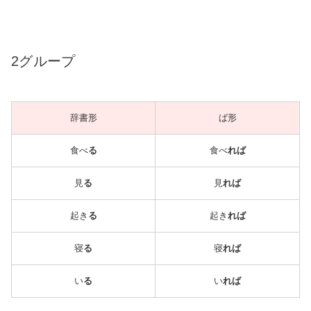
2グループ
辞書形
ば形
食べ
る
食べ
れば
見
る
見
れば
起き
る
起き
れば
寝
る
寝
れば
い
る
い
れば