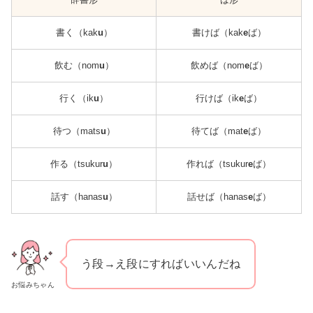
書く（kak
u
）
書けば（kak
e
ば）
飲む（nom
u
）
飲めば（nom
e
ば）
行く（ik
u
）
行けば（ik
e
ば）
待つ（mats
u
）
待てば（mat
e
ば）
作る（tsukur
u
）
作れば（tsukur
e
ば）
話す（hanas
u
）
話せば（hanas
e
ば）
う段→え段にすればいいんだね
お悩みちゃん