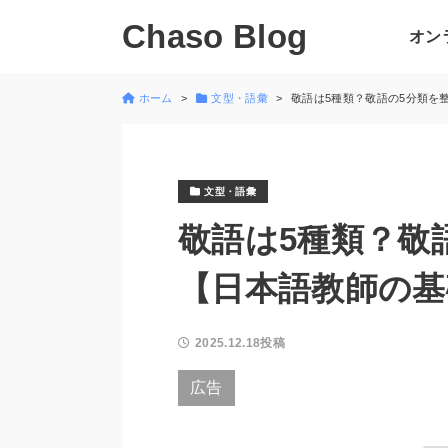
Chaso Blog
オン
ホーム
文型・語彙
敬語は5種類？敬語の5分類を
文型・語彙
敬語は5種類？敬
【日本語教師の基
2025.12.18投稿
広告