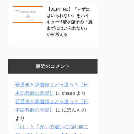
【JLPT N1】「～ずに
はいられない」をハイ
キュー!!清水潔子の「挑
まずにはいられない」
から考える
最近のコメント
普通形と辞書形はどう違う？【日
本語教師の基礎】
に
chaso
より
普通形と辞書形はどう違う？【日
本語教師の基礎】
に
にほんもの
より
「は」と「が」の違いに悩む前に