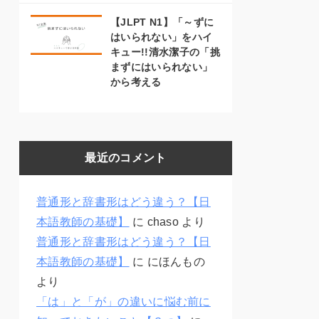
【JLPT N1】「～ずに
はいられない」をハイ
キュー!!清水潔子の「挑
まずにはいられない」
から考える
最近のコメント
普通形と辞書形はどう違う？【日
本語教師の基礎】
に
chaso
より
普通形と辞書形はどう違う？【日
本語教師の基礎】
に
にほんもの
より
「は」と「が」の違いに悩む前に