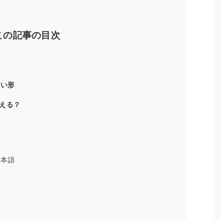
この記事の目次
ない形
える？
日本語