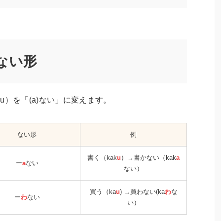
ない形
u）を「(a)ない」に変えます。
ない形
例
書く（kak
u
）→書かない（kak
a
ー
a
ない
ない）
買う（ka
u
) →買わない(ka
わ
な
ー
わ
ない
い）