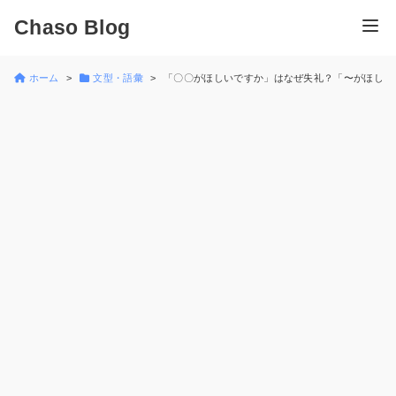
Chaso Blog
ホーム
文型・語彙
「〇〇がほしいですか」はなぜ失礼？「〜がほしい