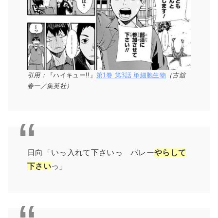
引用：
『ハイキュー!!』
第1巻 第3話 単細胞生物
（古舘
春一／集英社）
日向「いっ入れて下さいっ バレー
やらして
下さい
っ」