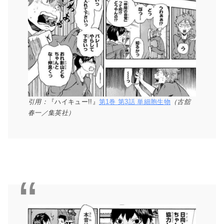
引用：
『ハイキュー!!』
第1巻 第3話 単細胞生物
（古舘
春一／集英社）