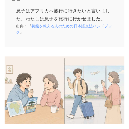
息子はアフリカへ旅行に行きたいと言いまし
た。わたしは息子を旅行に
行かせました
。
出典：『
初級を教える人のための日本語文法ハンドブッ
ク
』