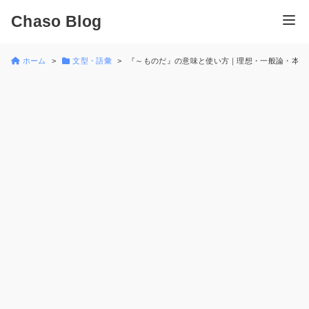
Chaso Blog
ホーム
文型・語彙
『～ものだ』の意味と使い方｜理想・一般論・本質