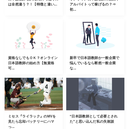
は全然違う？！【特徴と違い...
アルバイトって稼げるの？⇒
初...
資格なしでもＯＫ？オンライン
新卒で日本語教師か一般企業で
日本語教師の始め方【無資格
悩んでいるなら断然一般企業
可...
な...
ミセス『ライラック』のMVを
“日本語教師として必要とされ
見たら忘却バッテリーにハマ
た”と思い込んだ私の失敗談
っ...