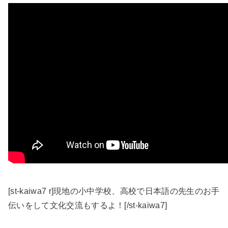
[st-kaiwa7 r]現地の小中学校、高校で日本語の先生のお手
伝いをして文化交流もするよ！[/st-kaiwa7]