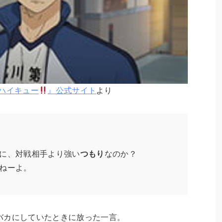
ハイキュー
』公式サイト
より
に、対戦相手より強い
つもり
なのか？
ねーよ。
バカにしていたときに放った一言。