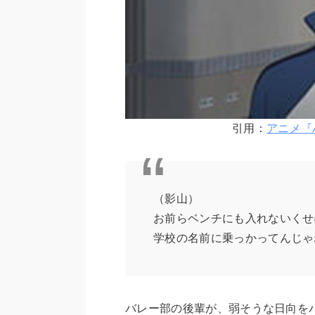
引用：
アニメ『
（影山）
お前らベンチにも入れないくせ
学校の名前に乗っかってんじゃ
バレー部の後輩が、弱そうな日向を