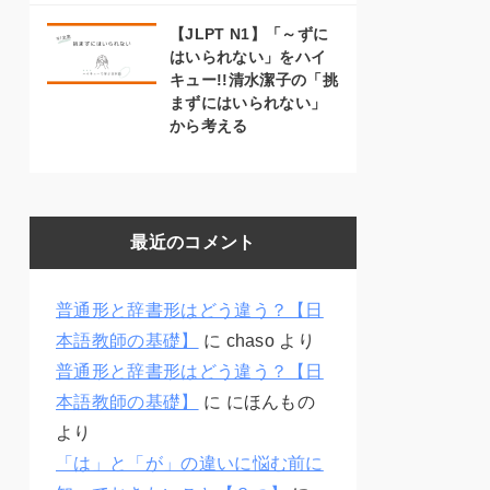
【JLPT N1】「～ずに
はいられない」をハイ
キュー!!清水潔子の「挑
まずにはいられない」
から考える
最近のコメント
普通形と辞書形はどう違う？【日
本語教師の基礎】
に
chaso
より
普通形と辞書形はどう違う？【日
本語教師の基礎】
に
にほんもの
より
「は」と「が」の違いに悩む前に