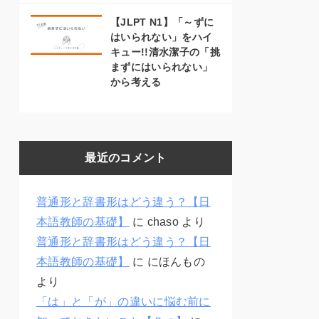
【JLPT N1】「～ずに
はいられない」をハイ
キュー!!清水潔子の「挑
まずにはいられない」
から考える
最近のコメント
普通形と辞書形はどう違う？【日
本語教師の基礎】
に
chaso
より
普通形と辞書形はどう違う？【日
本語教師の基礎】
に
にほんもの
より
「は」と「が」の違いに悩む前に