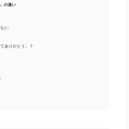
」の違い
けない
う
ってありがとう」？
い