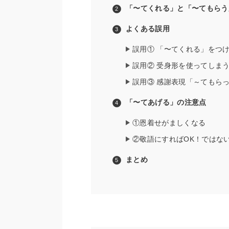
「〜てくれる」と「〜てもらう
よくある誤用
誤用① 「〜てくれる」をつ
誤用② 受身形を使ってしま
誤用③ 感謝表現「～てもら
「〜てあげる」の注意点
①恩着せがましくなる
②敬語にすればOK！ではな
まとめ