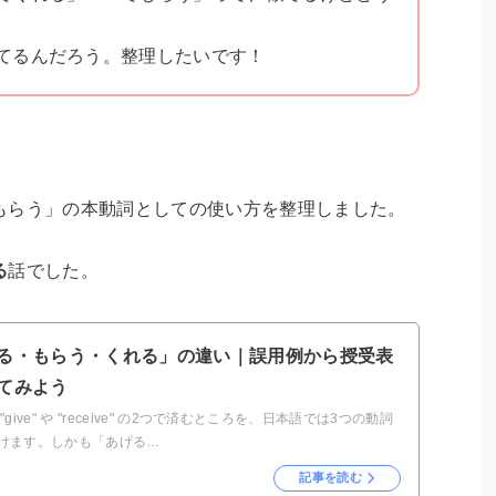
てるんだろう。整理したいです！
！
もらう」の本動詞としての使い方を整理しました。
る
話でした。
る・もらう・くれる」の違い｜誤用例から授受表
てみよう
"give" や "receive" の2つで済むところを、日本語では3つの動詞
けます。しかも「あげる…
記事を読む