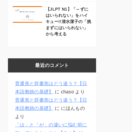
【JLPT N1】「～ずに
はいられない」をハイ
キュー!!清水潔子の「挑
まずにはいられない」
から考える
最近のコメント
普通形と辞書形はどう違う？【日
本語教師の基礎】
に
chaso
より
普通形と辞書形はどう違う？【日
本語教師の基礎】
に
にほんもの
より
「は」と「が」の違いに悩む前に