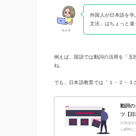
外国人が日本語を学
文法」はちょっと違
ちゃそ
例えば、国語では動詞の活用を「五
ね。
でも、日本語教育では「１・２・３
動詞の
ツ【日
日本語を
ら瞬時に